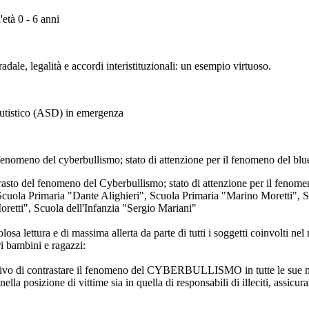
'età 0 - 6 anni
radale, legalità e accordi interistituzionali: un esempio virtuoso.
 autistico (ASD) in emergenza
l fenomeno del cyberbullismo; stato di attenzione per il fenomeno del bl
ntrasto del fenomeno del Cyberbullismo; stato di attenzione per il fen
: Scuola Primaria "Dante Alighieri", Scuola Primaria "Marino Moretti",
oretti", Scuola dell'Infanzia "Sergio Mariani"
sa lettura e di massima allerta da parte di tutti i soggetti coinvolti nel 
ri bambini e ragazzi:
o di contrastare il fenomeno del CYBERBULLISMO in tutte le sue manif
ella posizione di vittime sia in quella di responsabili di illeciti, assicur