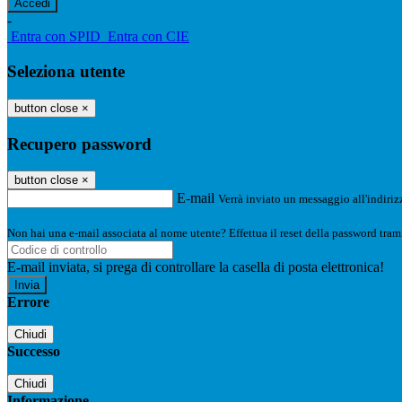
-
Entra con SPID
Entra con CIE
Seleziona utente
button close
×
Recupero password
button close
×
E-mail
Verrà inviato un messaggio all'indirizz
Non hai una e-mail associata al nome utente? Effettua il reset della password tram
E-mail inviata, si prega di controllare la casella di posta elettronica!
Errore
Chiudi
Successo
Chiudi
Informazione