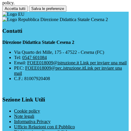
policy.
Accetta tutti
Salva le preferenze
Direzione Didattica Statale Cesena 2
Contatti
Direzione Didattica Statale Cesena 2
Via Quarto dei Mille, 175 - 47522 - Cesena (FC)
Tel:
0547 601084
Email:
FOEE018009@istruzione.it
Link per inviare una mail
PEC:
FOEE018009@pec.istruzione.it
Link per inviare una
mail
C.F.: 81007920408
Sezione Link Utili
Cookie policy
Note legali
Informativa Privacy
Ufficio Relazioni con il Pubblico