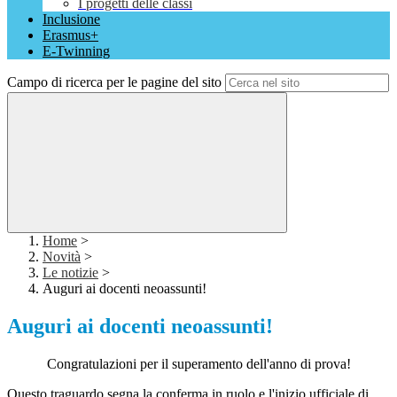
I progetti delle classi
Inclusione
Erasmus+
E-Twinning
Campo di ricerca per le pagine del sito
Home
>
Novità
>
Le notizie
>
Auguri ai docenti neoassunti!
Auguri ai docenti neoassunti!
Congratulazioni per il superamento dell'anno di prova!
Questo traguardo segna la conferma in ruolo e l'inizio ufficiale di