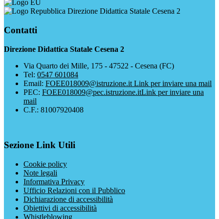
Direzione Didattica Statale Cesena 2
Contatti
Direzione Didattica Statale Cesena 2
Via Quarto dei Mille, 175 - 47522 - Cesena (FC)
Tel:
0547 601084
Email:
FOEE018009@istruzione.it
Link per inviare una mail
PEC:
FOEE018009@pec.istruzione.it
Link per inviare una
mail
C.F.: 81007920408
Sezione Link Utili
Cookie policy
Note legali
Informativa Privacy
Ufficio Relazioni con il Pubblico
Dichiarazione di accessibilità
Obiettivi di accessibilità
Whistleblowing