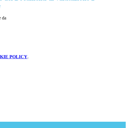
e
e da
KIE POLICY
.