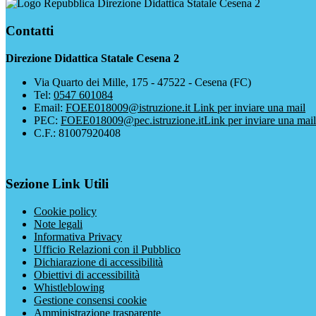
Direzione Didattica Statale Cesena 2
Contatti
Direzione Didattica Statale Cesena 2
Via Quarto dei Mille, 175 - 47522 - Cesena (FC)
Tel:
0547 601084
Email:
FOEE018009@istruzione.it
Link per inviare una mail
PEC:
FOEE018009@pec.istruzione.it
Link per inviare una mail
C.F.: 81007920408
Sezione Link Utili
Cookie policy
Note legali
Informativa Privacy
Ufficio Relazioni con il Pubblico
Dichiarazione di accessibilità
Obiettivi di accessibilità
Whistleblowing
Gestione consensi cookie
Amministrazione trasparente