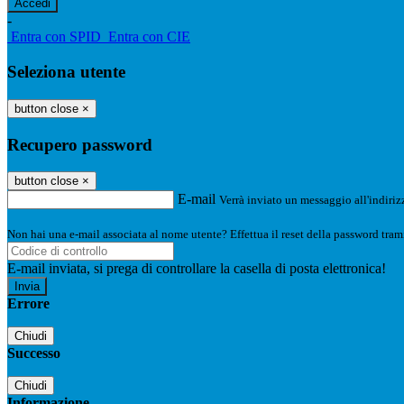
-
Entra con SPID
Entra con CIE
Seleziona utente
button close
×
Recupero password
button close
×
E-mail
Verrà inviato un messaggio all'indirizz
Non hai una e-mail associata al nome utente? Effettua il reset della password tram
E-mail inviata, si prega di controllare la casella di posta elettronica!
Errore
Chiudi
Successo
Chiudi
Informazione