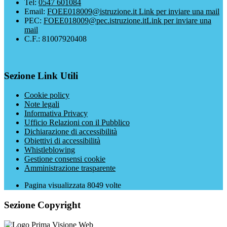
Tel:
0547 601084
Email:
FOEE018009@istruzione.it
Link per inviare una mail
PEC:
FOEE018009@pec.istruzione.it
Link per inviare una
mail
C.F.: 81007920408
Sezione Link Utili
Cookie policy
Note legali
Informativa Privacy
Ufficio Relazioni con il Pubblico
Dichiarazione di accessibilità
Obiettivi di accessibilità
Whistleblowing
Gestione consensi cookie
Amministrazione trasparente
Pagina visualizzata
8049
volte
Sezione Copyright