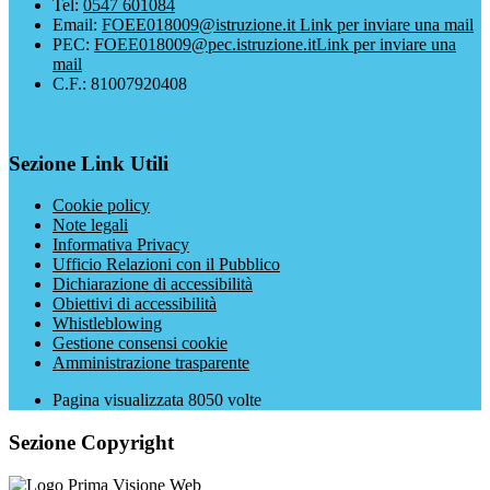
Tel:
0547 601084
Email:
FOEE018009@istruzione.it
Link per inviare una mail
PEC:
FOEE018009@pec.istruzione.it
Link per inviare una
mail
C.F.: 81007920408
Sezione Link Utili
Cookie policy
Note legali
Informativa Privacy
Ufficio Relazioni con il Pubblico
Dichiarazione di accessibilità
Obiettivi di accessibilità
Whistleblowing
Gestione consensi cookie
Amministrazione trasparente
Pagina visualizzata
8050
volte
Sezione Copyright