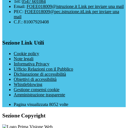
Tel:
0547 601084
Email:
FOEE018009@istruzione.it
Link per inviare una mail
PEC:
FOEE018009@pec.istruzione.it
Link per inviare una
mail
C.F.: 81007920408
Sezione Link Utili
Cookie policy
Note legali
Informativa Privacy
Ufficio Relazioni con il Pubblico
Dichiarazione di accessibilità
Obiettivi di accessibilità
Whistleblowing
Gestione consensi cookie
Amministrazione trasparente
Pagina visualizzata
8052
volte
Sezione Copyright