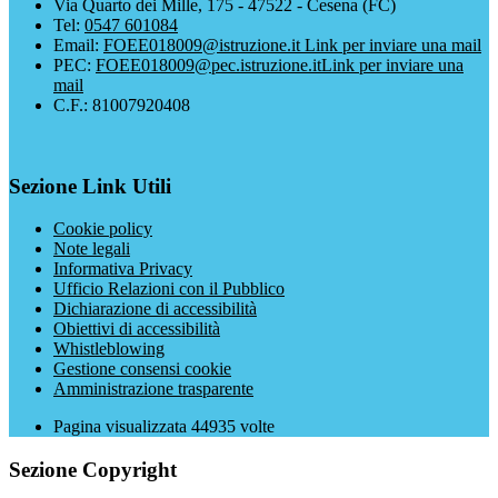
Via Quarto dei Mille, 175 - 47522 - Cesena (FC)
Tel:
0547 601084
Email:
FOEE018009@istruzione.it
Link per inviare una mail
PEC:
FOEE018009@pec.istruzione.it
Link per inviare una
mail
C.F.: 81007920408
Sezione Link Utili
Cookie policy
Note legali
Informativa Privacy
Ufficio Relazioni con il Pubblico
Dichiarazione di accessibilità
Obiettivi di accessibilità
Whistleblowing
Gestione consensi cookie
Amministrazione trasparente
Pagina visualizzata
44935
volte
Sezione Copyright