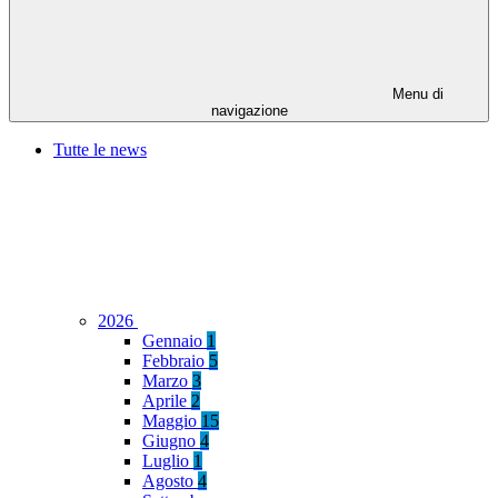
Menu di
navigazione
Tutte le news
2026
Gennaio
1
Febbraio
5
Marzo
3
Aprile
2
Maggio
15
Giugno
4
Luglio
1
Agosto
4