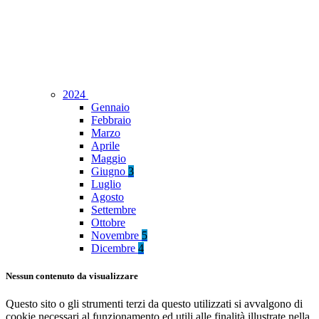
2024
Gennaio
Febbraio
Marzo
Aprile
Maggio
Giugno
3
Luglio
Agosto
Settembre
Ottobre
Novembre
5
Dicembre
4
Nessun contenuto da visualizzare
Questo sito o gli strumenti terzi da questo utilizzati si avvalgono di
cookie necessari al funzionamento ed utili alle finalità illustrate nella