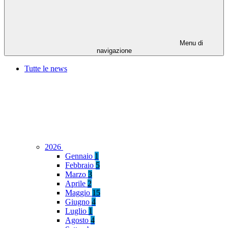
Menu di
navigazione
Tutte le news
2026
Gennaio
1
Febbraio
5
Marzo
3
Aprile
2
Maggio
15
Giugno
4
Luglio
1
Agosto
4