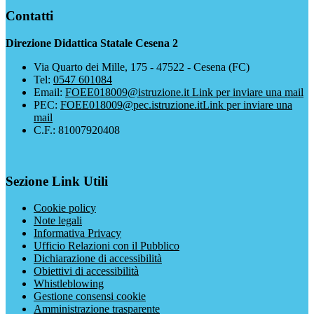
Contatti
Direzione Didattica Statale Cesena 2
Via Quarto dei Mille, 175 - 47522 - Cesena (FC)
Tel:
0547 601084
Email:
FOEE018009@istruzione.it
Link per inviare una mail
PEC:
FOEE018009@pec.istruzione.it
Link per inviare una
mail
C.F.: 81007920408
Sezione Link Utili
Cookie policy
Note legali
Informativa Privacy
Ufficio Relazioni con il Pubblico
Dichiarazione di accessibilità
Obiettivi di accessibilità
Whistleblowing
Gestione consensi cookie
Amministrazione trasparente