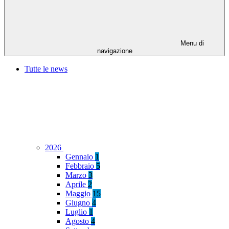
Menu di
navigazione
Tutte le news
2026
Gennaio
1
Febbraio
5
Marzo
3
Aprile
2
Maggio
15
Giugno
4
Luglio
1
Agosto
4