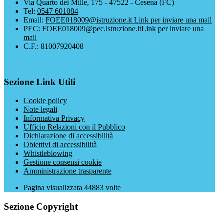
Via Quarto dei Mille, 175 - 47522 - Cesena (FC)
Tel:
0547 601084
Email:
FOEE018009@istruzione.it
Link per inviare una mail
PEC:
FOEE018009@pec.istruzione.it
Link per inviare una
mail
C.F.: 81007920408
Sezione Link Utili
Cookie policy
Note legali
Informativa Privacy
Ufficio Relazioni con il Pubblico
Dichiarazione di accessibilità
Obiettivi di accessibilità
Whistleblowing
Gestione consensi cookie
Amministrazione trasparente
Pagina visualizzata
44883
volte
Sezione Copyright