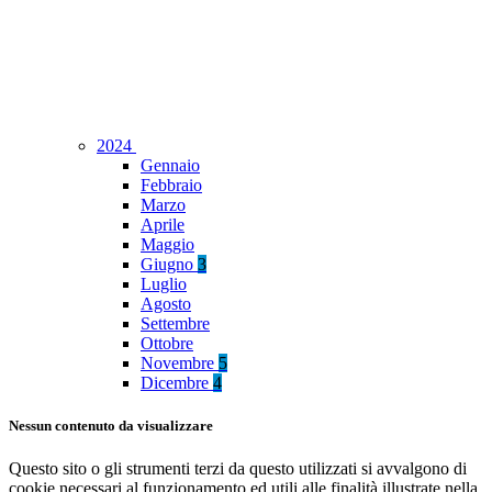
2024
Gennaio
Febbraio
Marzo
Aprile
Maggio
Giugno
3
Luglio
Agosto
Settembre
Ottobre
Novembre
5
Dicembre
4
Nessun contenuto da visualizzare
Questo sito o gli strumenti terzi da questo utilizzati si avvalgono di
cookie necessari al funzionamento ed utili alle finalità illustrate nella