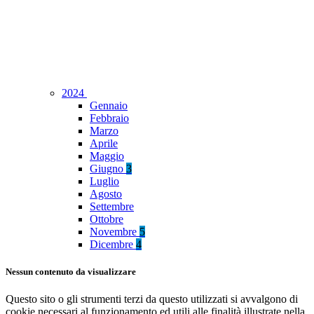
2024
Gennaio
Febbraio
Marzo
Aprile
Maggio
Giugno
3
Luglio
Agosto
Settembre
Ottobre
Novembre
5
Dicembre
4
Nessun contenuto da visualizzare
Questo sito o gli strumenti terzi da questo utilizzati si avvalgono di
cookie necessari al funzionamento ed utili alle finalità illustrate nella