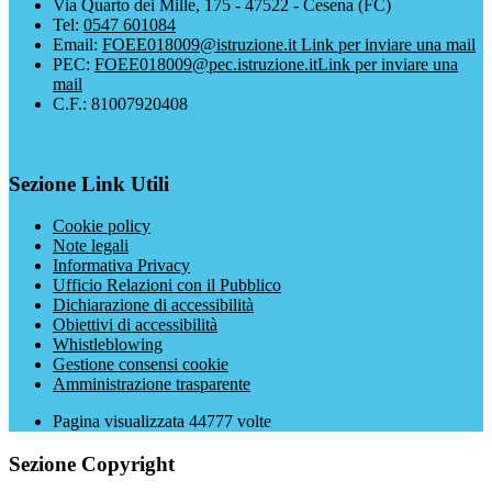
Via Quarto dei Mille, 175 - 47522 - Cesena (FC)
Tel:
0547 601084
Email:
FOEE018009@istruzione.it
Link per inviare una mail
PEC:
FOEE018009@pec.istruzione.it
Link per inviare una
mail
C.F.: 81007920408
Sezione Link Utili
Cookie policy
Note legali
Informativa Privacy
Ufficio Relazioni con il Pubblico
Dichiarazione di accessibilità
Obiettivi di accessibilità
Whistleblowing
Gestione consensi cookie
Amministrazione trasparente
Pagina visualizzata
44777
volte
Sezione Copyright