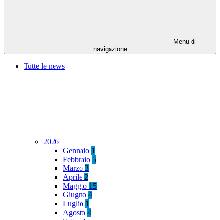
Menu di
navigazione
Tutte le news
2026
Gennaio
1
Febbraio
5
Marzo
3
Aprile
2
Maggio
15
Giugno
4
Luglio
1
Agosto
4