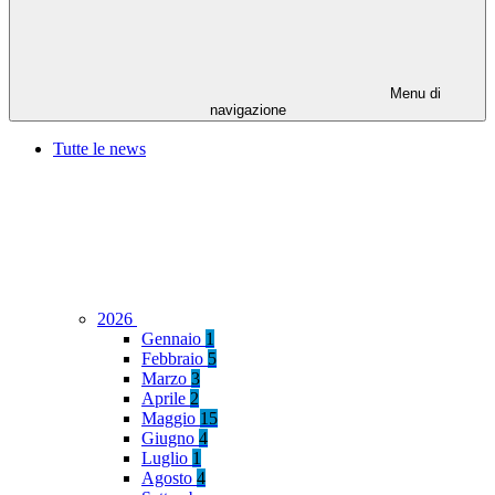
Menu di
navigazione
Tutte le news
2026
Gennaio
1
Febbraio
5
Marzo
3
Aprile
2
Maggio
15
Giugno
4
Luglio
1
Agosto
4