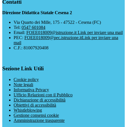
Contatti
Direzione Didattica Statale Cesena 2
Via Quarto dei Mille, 175 - 47522 - Cesena (FC)
Tel:
0547 601084
Email:
FOEE018009@istruzione.it
Link per inviare una mail
PEC:
FOEE018009@pec.istruzione.it
Link per inviare una
mail
C.F.: 81007920408
Sezione Link Utili
Cookie policy
Note legali
Informativa Privacy
Ufficio Relazioni con il Pubblico
Dichiarazione di accessibilità
Obiettivi di accessibilità
Whistleblowing
Gestione consensi cookie
Amministrazione trasparente